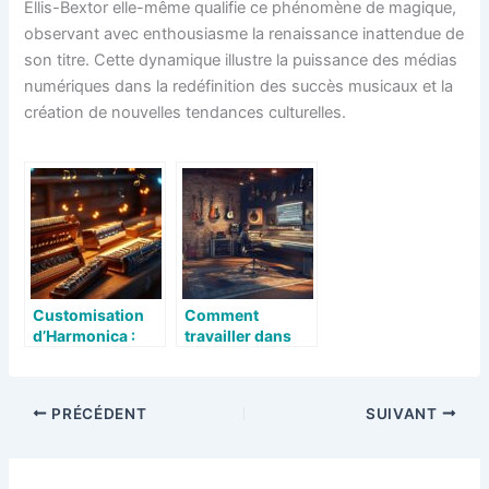
Ellis-Bextor elle-même qualifie ce phénomène de magique,
observant avec enthousiasme la renaissance inattendue de
son titre. Cette dynamique illustre la puissance des médias
numériques dans la redéfinition des succès musicaux et la
création de nouvelles tendances culturelles.
Customisation
Comment
d’Harmonica :
travailler dans
Guide Expert
une maison de
pour un
disque ? Les cles
Instrument
juridiques pour
PRÉCÉDENT
SUIVANT
Unique
reussir